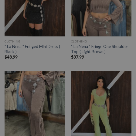
CLOTHING
CLOTHING
” La Nena ” Fringed Mini Dress (
” La Nena ” Fringe One Shoulder
Black )
Top ( Light Brown )
$
48.99
$
37.99