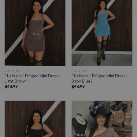
CLOTHING
CLOTHING
” La Nena ” Fringed Mini Dress (
” La Nena ” Fringed Mini Dress (
Light Brown )
Baby Blue )
$
48.99
$
48.99