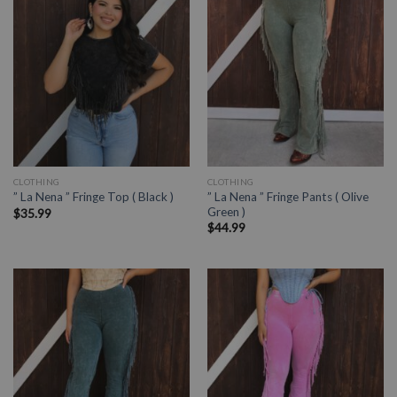
CLOTHING
CLOTHING
” La Nena ” Fringe Pants ( Olive
” La Nena ” Fringe Top ( Black )
Green )
$
35.99
$
44.99