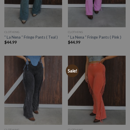
CLOTHING
CLOTHING
” La Nena ” Fringe Pants ( Teal )
” La Nena ” Fringe Pants ( Pink )
$
44.99
$
44.99
Sale!
CLOTHING
CLOTHING