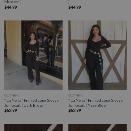
Mustard )
)
$
44.99
$
44.99
CLOTHING
CLOTHING
” La Nena ” Fringed Long Sleeve
” La Nena ” Fringed Long Sleeve
Jumpsuit ( Dark Brown )
Jumpsuit ( Navy Blue )
$
52.99
$
52.99