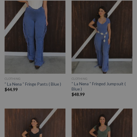
CLOTHING
CLOTHING
” La Nena ” Fringed Jumpsuit (
” La Nena ” Fringe Pants ( Blue )
Blue )
$
44.99
$
48.99