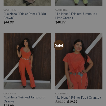
CLOTHING
CLOTHING
” La Nena ” Fringe Pants ( Light
” La Nena ” Fringed Jumpsuit (
Brown )
Lime Green )
$
44.99
$
48.99
Sale!
CLOTHING
CLOTHING
” La Nena ” Fringed Jumpsuit (
” La Nena ” Fringe Top ( Orange )
Orange )
$
35.99
$
19.99
$
48.99