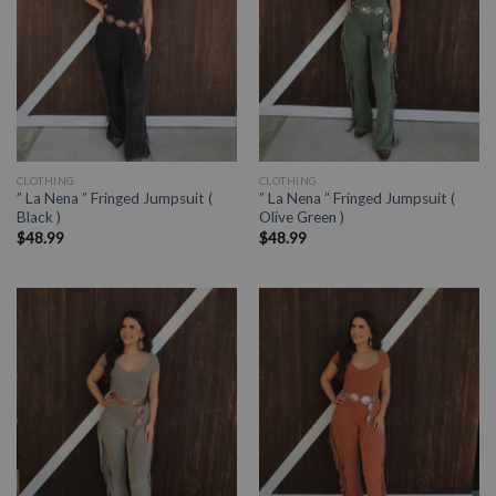
CLOTHING
CLOTHING
” La Nena ” Fringed Jumpsuit (
” La Nena ” Fringed Jumpsuit (
Black )
Olive Green )
$
48.99
$
48.99