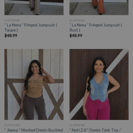
CLOTHING
CLOTHING
” La Nena ” Fringed Jumpsuit (
” La Nena ” Fringed Jumpsuit (
Taupe )
Rust )
$
48.99
$
48.99
CLOTHING
CLOTHING
” Jianna ” Washed Denim Buckled
” Nati 2.0 ” Denim Tank Top /