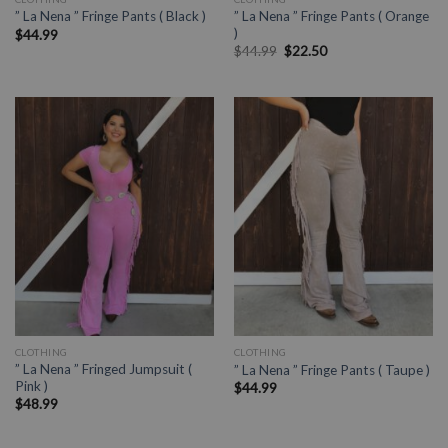
” La Nena ” Fringe Pants ( Orange
” La Nena ” Fringe Pants ( Black )
)
$
44.99
$
44.99
$
22.50
CLOTHING
CLOTHING
” La Nena ” Fringed Jumpsuit (
” La Nena ” Fringe Pants ( Taupe )
Pink )
$
44.99
$
48.99